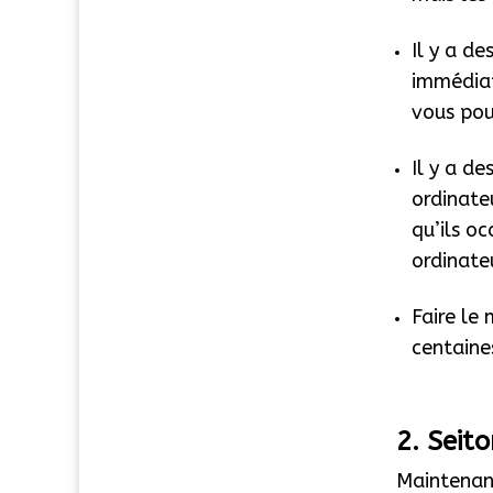
Il y a de
immédiat
vous pou
Il y a d
ordinate
qu’ils o
ordinate
Faire le
centaine
2. Seit
Maintenant