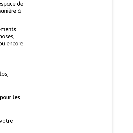
 espace de
manière à
léments
hoses,
 ou encore
los,
pour les
 votre