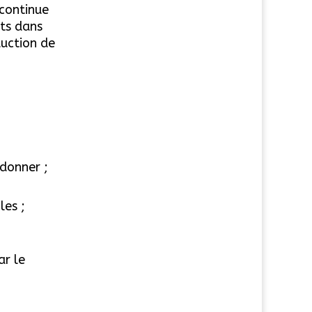
continue
its dans
duction de
rdonner ;
les ;
ar le