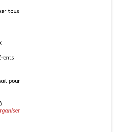
ser tous
c.
érents
ail pour
à
ganiser