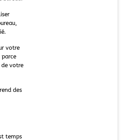
iser
bureau,
ié.
ur votre
s parce
 de votre
prend des
est temps