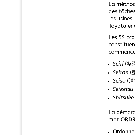
La méthode
des tâches
les usines
Toyota en
Les 5S pr
constituen
commencen
Seiri
(
整
Seiton
(
Seiso
(
清
Seiketsu
Shitsuke
La démarch
mot
ORDR
O
rdonner