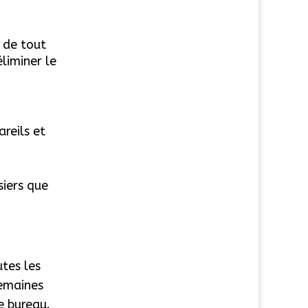
 de tout
éliminer le
reils et
siers que
utes les
semaines
e bureau.