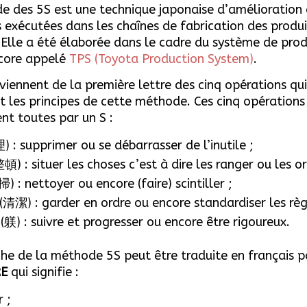
 des 5S est une technique japonaise d’amélioration 
 exécutées dans les chaînes de fabrication des produ
. Elle a été élaborée dans le cadre du système de pro
core appelé
TPS (Toyota Production System)
.
oviennent
de la première lettre des cinq opérations qui
t les principes de cette méthode. Ces cinq opérations
t toutes par un S :
理
) : supprimer ou se débarrasser de l’inutile ;
整頓
) : situer les choses c’est à dire les ranger ou les o
掃
) : nettoyer ou encore (faire) scintiller ;
(
清潔
) : garder en ordre ou encore standardiser les règ
(
躾
) : suivre et progresser ou encore être rigoureux.
e de la méthode 5S peut être traduite en français p
E
qui signifie :
 ;