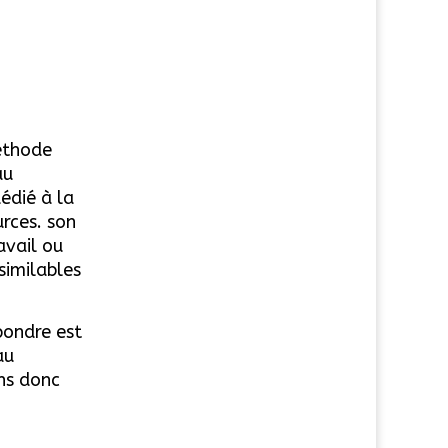
éthode
au
édié à la
rces. son
avail ou
similables
pondre est
au
ons donc