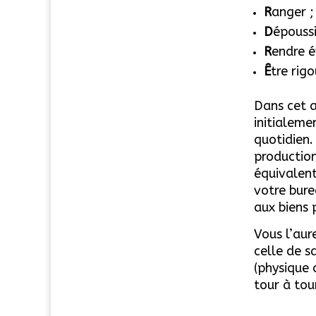
R
anger ;
D
épouss
R
endre é
Ê
tre rig
Dans cet a
initialeme
quotidien.
production
équivalent
votre bure
aux biens 
Vous l’aur
celle de s
(physique 
tour à tou