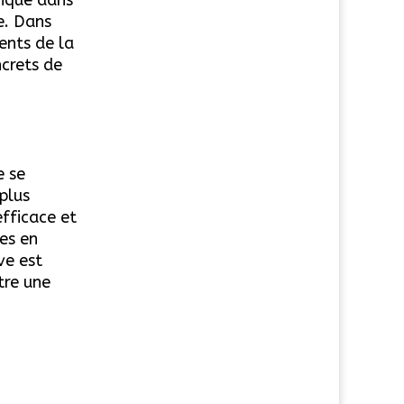
e. Dans
ents de la
crets de
e se
plus
fficace et
es en
ve est
tre une