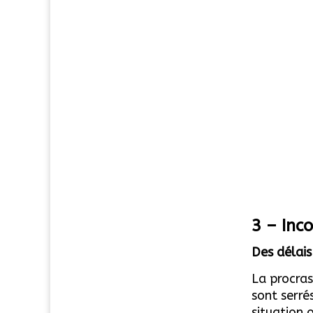
3 – Inc
Des délais
La procras
sont serré
situation 