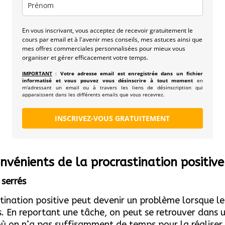
En vous inscrivant, vous acceptez de recevoir gratuitement le
cours par email et à l'avenir mes conseils, mes astuces ainsi que
mes offres commerciales personnalisées pour mieux vous
organiser et gérer efficacement votre temps.
IMPORTANT
:
Votre adresse email est enregistrée dans un fichier
informatisé et vous pouvez vous désinscrire à tout moment
en
m'adressant un email ou à travers les liens de désinscription qui
apparaissent dans les différents emails que vous recevrez.
INSCRIVEZ-VOUS GRATUITEMENT
onvénients de la procrastination positiv
 serrés
tination positive peut devenir un problème lorsque le
s. En reportant une tâche, on peut se retrouver dans 
où on n’a pas suffisamment de temps pour la réaliser