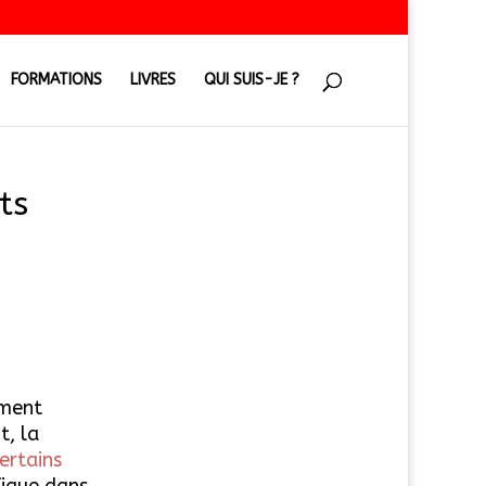
FORMATIONS
LIVRES
QUI SUIS-JE ?
ts
ement
t, la
ertains
fique dans