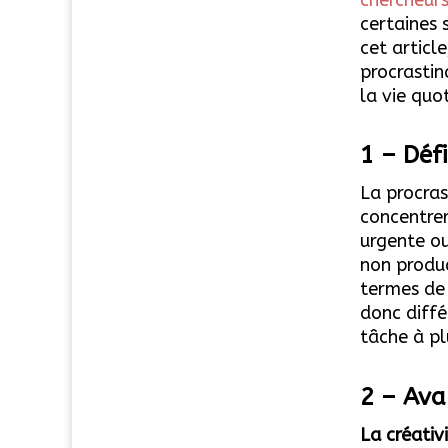
certaines 
cet articl
procrastin
la vie quo
1 – Défi
La procras
concentrer
urgente o
non produc
termes de 
donc diffé
tâche à pl
2 – Ava
La créativ