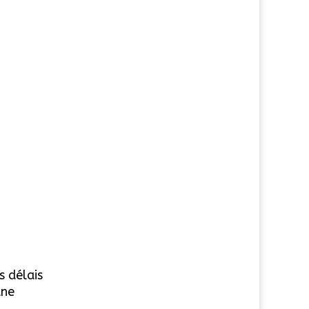
e
s délais
une