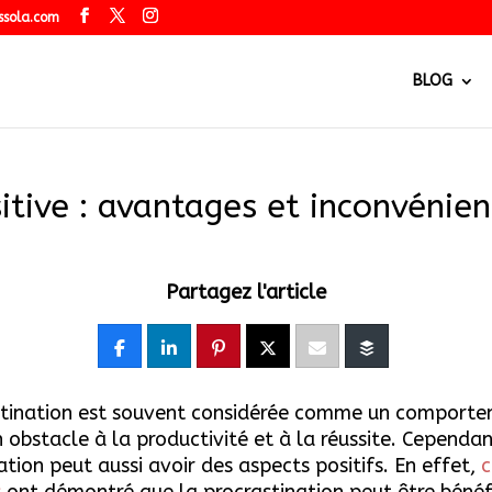
ssola.com
BLOG
itive : avantages et inconvénien
Partagez l'article
stination est souvent considérée comme un comport
n obstacle à la productivité et à la réussite. Cependan
ation peut aussi avoir des aspects positifs. En effet,
c
s
ont démontré que la procrastination peut être béné