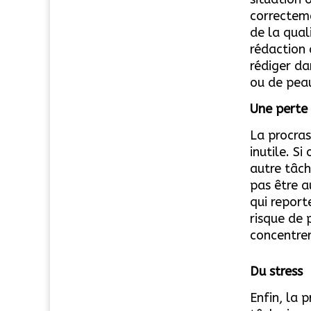
correcteme
de la qual
rédaction
rédiger da
ou de peau
Une perte
La procras
inutile. S
autre tâch
pas être a
qui report
risque de 
concentrer 
Du stress
Enfin, la 