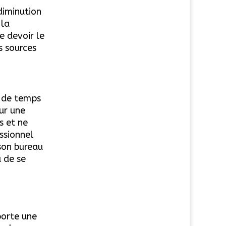
diminution
 la
de devoir le
s sources
e de temps
ur une
s et ne
ssionnel
son bureau
u de se
porte une