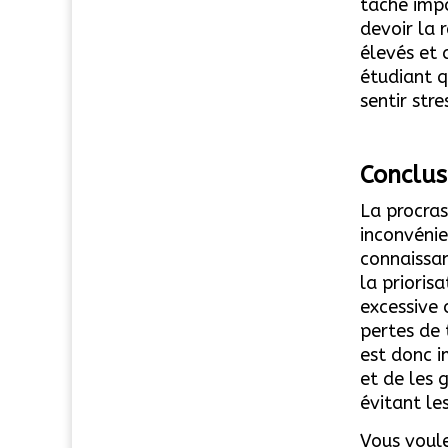
tâche impo
devoir la 
élevés et 
étudiant q
sentir str
Conclus
L
a procras
inconvénie
connaissan
la prioris
excessive 
pertes de 
est donc i
et de les 
évitant le
Vous voule