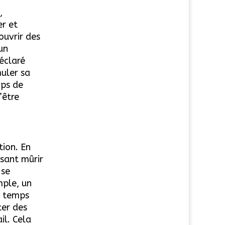
,
er et
ouvrir des
un
éclaré
muler sa
mps de
’être
tion. En
ssant mûrir
 se
mple, un
u temps
ter des
il. Cela