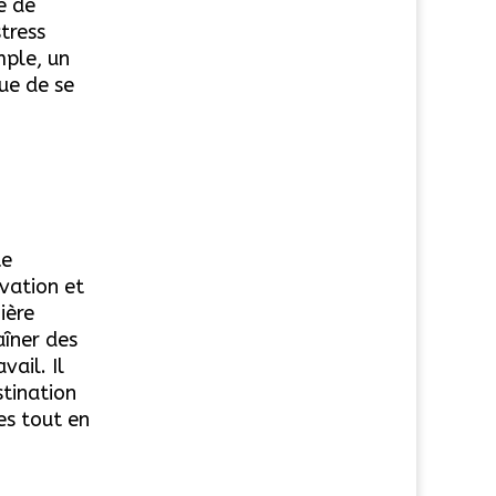
e de
stress
mple, un
ue de se
te
ivation et
ière
aîner des
vail. Il
stination
es tout en