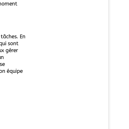
e moment
 tâches. En
qui sont
ux gérer
un
se
son équipe