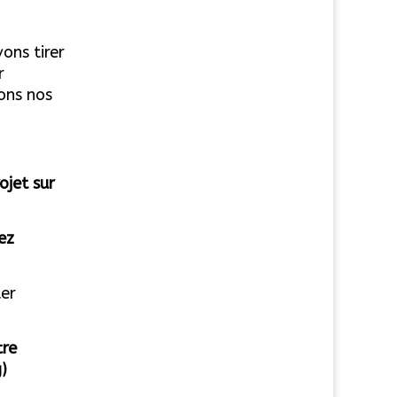
ons tirer
r
ons nos
ojet sur
ez
ter
tre
)