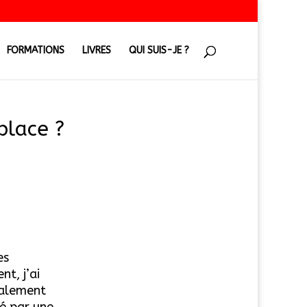
FORMATIONS
LIVRES
QUI SUIS-JE ?
place ?
es
t, j’ai
galement
ué par une