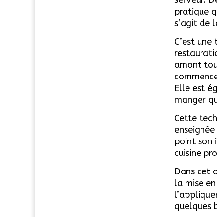
pratique q
s’agit de 
C’est une 
restaurati
amont tout
commencer 
Elle est é
manger qui
Cette tech
enseignée 
point son 
cuisine pr
Dans cet a
la mise en
l’applique
quelques b