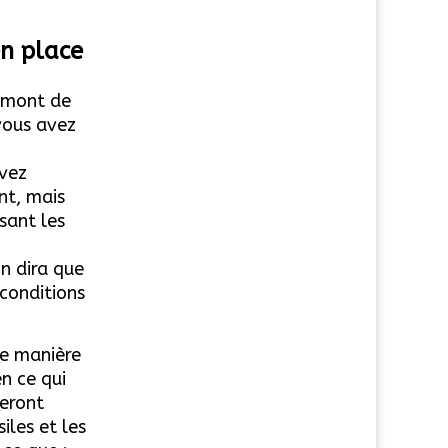
en place
 amont de
vous avez
avez
nt, mais
sant les
on dira que
conditions
ne manière
n ce qui
eront
iles et les