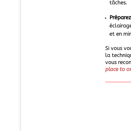
tâches.
Préparez
éclairag
et en min
Si vous vo
la techniq
vous reco
place to o