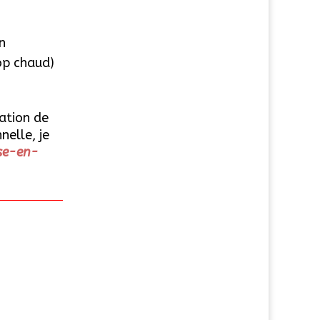
n
op chaud)
ation de
nelle, je
ise-en-