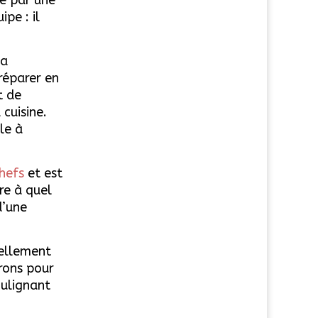
pe : il
la
préparer en
t de
cuisine.
le à
chefs
et est
re à quel
d’une
éellement
rons pour
oulignant