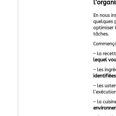
l’organ
En nous in
quelques p
optimiser 
tâches.
Commençon
– la recett
lequel vou
– les ingr
identifiées
– les uste
l’exécutio
– la cuisi
environnem