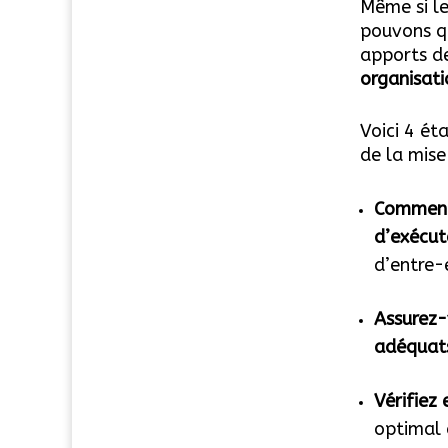
Même si le
pouvons qu
apports d
organisati
Voici 4 ét
de la mise
Commence
d’exécut
d’entre-
Assurez-
adéquat
Vérifiez
optimal 