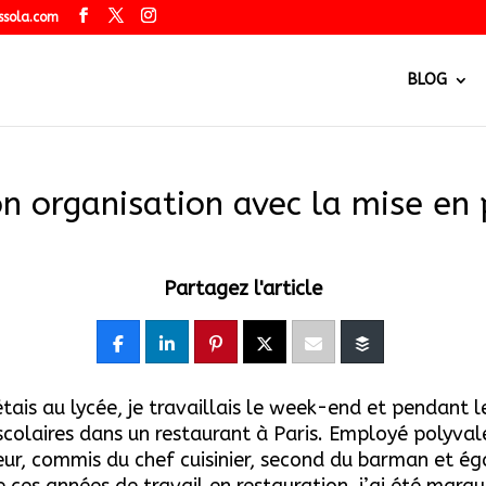
ssola.com
BLOG
 organisation avec la mise en 
Partagez l'article
étais au lycée, je travaillais le week-end et pendant l
colaires dans un restaurant à Paris. Employé polyvalen
ur, commis du chef cuisinier, second du barman et é
e ces années de travail en restauration, j’ai été marq