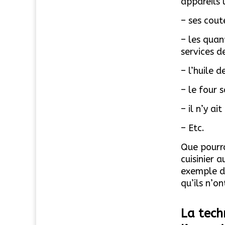
appareils u
– ses cout
– les quan
services de
– l’huile d
– le four 
– il n’y a
– Etc.
Que pourra
cuisinier 
exemple d’
qu’ils n’o
La tech