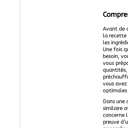
Compren
Avant de c
la recette
les ingrédi
Une fois q
besoin, v
vous prépa
quantités,
préchauffa
vous avez 
optimales 
Dans une c
similaire 
concerne l
preuve d’u