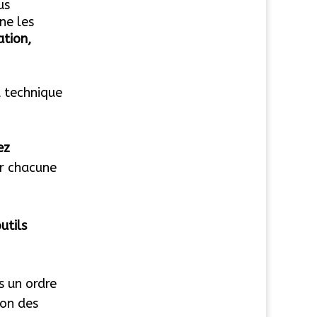
us
ne les
ation,
a technique
ez
er chacune
utils
s un ordre
ion des