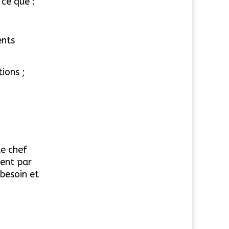
 ce que :
ents
tions ;
le chef
uent par
 besoin et