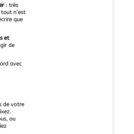
ner
: t
rès
 tout n’est
écrire que
s et
agir de
cord avec
s de votre
ixez.
ous, ou
iez