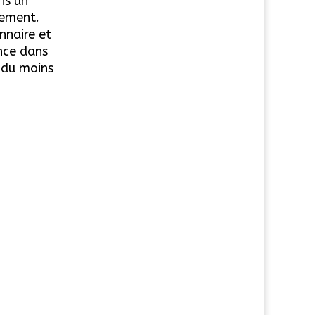
ns un
nement.
nnaire et
nce dans
, du moins