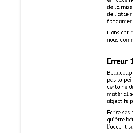
de la mise
de l’attei
fondamen
Dans cet a
nous comme
Erreur 1
Beaucoup d
pas la pein
certaine d
matérialis
objectifs 
Écrire ses
qu’être bé
l’accent s