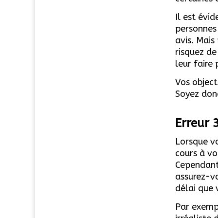
Il est évi
personnes
avis. Mais
risquez de
leur faire p
Vos object
Soyez donc
Erreur 3
Lorsque vo
cours à vo
Cependant,
assurez-vo
délai que 
Par exempl