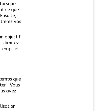
 lorsque
out ce que
Ensuite,
ntrerez vos
un objectif
us limitez
e temps et
 temps que
ter ! Vous
ous avez
lisation