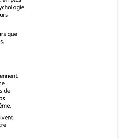
sychologie
eurs
urs que
s.
rennent
ne
s de
os
même.
uvent
tre