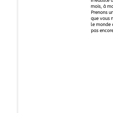
irréaliste
mois, à mo
Prenons un
que vous n
le monde d
pas encore