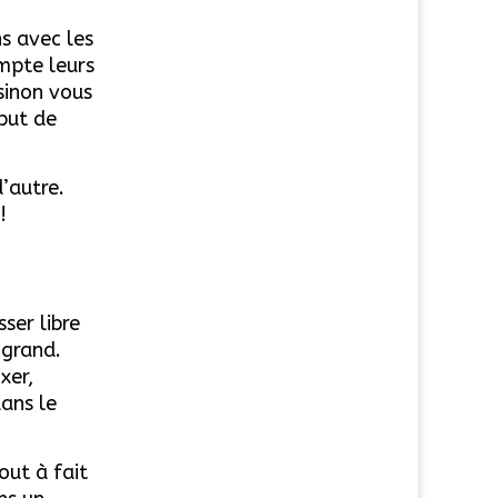
ns avec les
mpte leurs
 sinon vous
but de
d’autre.
!
ser libre
 grand.
xer,
dans le
out à fait