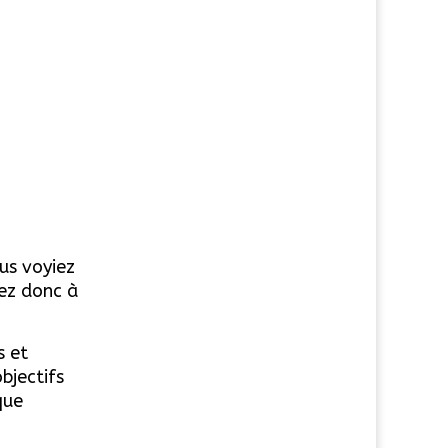
us voyiez
ez donc à
s et
bjectifs
que